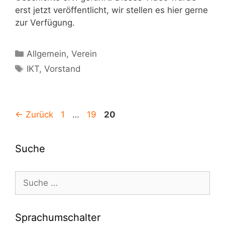
erst jetzt veröffentlicht, wir stellen es hier gerne
zur Verfügung.
Kategorien
Allgemein
,
Verein
Schlagwörter
IKT
,
Vorstand
Beitrags-
Seite
Seite
Seite
←
Zurück
1
…
19
20
Navigation
Suche
Suche
nach:
Sprachumschalter