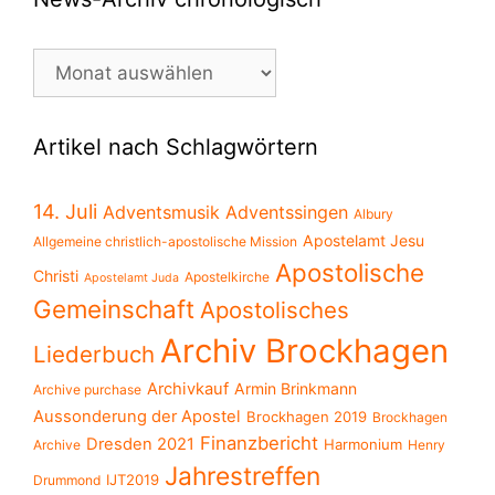
News-
Archiv
chronologisch
Artikel nach Schlagwörtern
14. Juli
Adventsmusik
Adventssingen
Albury
Apostelamt Jesu
Allgemeine christlich-apostolische Mission
Apostolische
Christi
Apostelkirche
Apostelamt Juda
Gemeinschaft
Apostolisches
Archiv Brockhagen
Liederbuch
Archivkauf
Armin Brinkmann
Archive purchase
Aussonderung der Apostel
Brockhagen 2019
Brockhagen
Finanzbericht
Dresden 2021
Harmonium
Archive
Henry
Jahrestreffen
IJT2019
Drummond