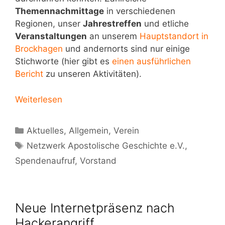
Themennachmittage
in verschiedenen
Regionen, unser
Jahrestreffen
und etliche
Veranstaltungen
an unserem
Hauptstandort in
Brockhagen
und andernorts sind nur einige
Stichworte (hier gibt es
einen ausführlichen
Bericht
zu unseren Aktivitäten).
Weiterlesen
Kategorien
Aktuelles
,
Allgemein
,
Verein
Schlagwörter
Netzwerk Apostolische Geschichte e.V.
,
Spendenaufruf
,
Vorstand
Neue Internetpräsenz nach
Hackerangriff