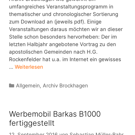
umfangreiches Veranstaltungsprogramm in
thematischer und chronologischer Sortierung
zum Download an (jeweils pdf). Einige
Veranstaltungen daraus möchten wir an dieser
Stelle schon besonders hervorheben: Der im
letzten Halbjahr angebotene Vortrag zu den
apostolischen Gemeinden nach H.G.
Rockenfelder hat u.a. im Internet ein gewisses
…
Weiterlesen
Kategorien
Allgemein
,
Archiv Brockhagen
Werbemobil Barkas B1000
fertiggestellt
12. September 2016
von
Sebastian Müller-Bahr