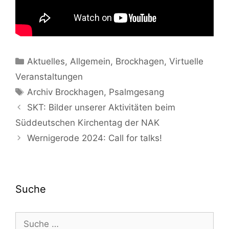
Kategorien
Aktuelles
,
Allgemein
,
Brockhagen
,
Virtuelle
Veranstaltungen
Schlagwörter
Archiv Brockhagen
,
Psalmgesang
Beitrags-
SKT: Bilder unserer Aktivitäten beim
Navigation
Süddeutschen Kirchentag der NAK
Wernigerode 2024: Call for talks!
Suche
Suche