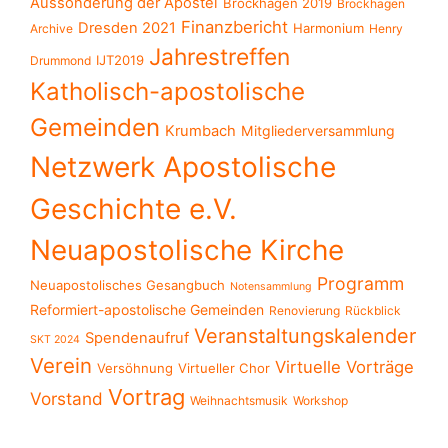
Aussonderung der Apostel
Brockhagen 2019
Brockhagen
Finanzbericht
Dresden 2021
Harmonium
Archive
Henry
Jahrestreffen
IJT2019
Drummond
Katholisch-apostolische
Gemeinden
Krumbach
Mitgliederversammlung
Netzwerk Apostolische
Geschichte e.V.
Neuapostolische Kirche
Programm
Neuapostolisches Gesangbuch
Notensammlung
Reformiert-apostolische Gemeinden
Renovierung
Rückblick
Veranstaltungskalender
Spendenaufruf
SKT 2024
Verein
Virtuelle Vorträge
Versöhnung
Virtueller Chor
Vortrag
Vorstand
Weihnachtsmusik
Workshop