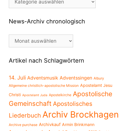
Archiv
thematisch
News-Archiv chronologisch
News-
Archiv
chronologisch
Artikel nach Schlagwörtern
14. Juli
Adventsmusik
Adventssingen
Albury
Apostelamt Jesu
Allgemeine christlich-apostolische Mission
Apostolische
Christi
Apostelkirche
Apostelamt Juda
Gemeinschaft
Apostolisches
Archiv Brockhagen
Liederbuch
Archivkauf
Armin Brinkmann
Archive purchase