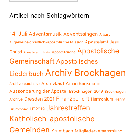
chronologisch
Artikel nach Schlagwörtern
14. Juli
Adventsmusik
Adventssingen
Albury
Apostelamt Jesu
Allgemeine christlich-apostolische Mission
Apostolische
Christi
Apostelkirche
Apostelamt Juda
Gemeinschaft
Apostolisches
Archiv Brockhagen
Liederbuch
Archivkauf
Armin Brinkmann
Archive purchase
Aussonderung der Apostel
Brockhagen 2019
Brockhagen
Finanzbericht
Dresden 2021
Harmonium
Archive
Henry
Jahrestreffen
IJT2019
Drummond
Katholisch-apostolische
Gemeinden
Krumbach
Mitgliederversammlung