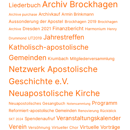
Archiv Brockhagen
Liederbuch
Archivkauf
Armin Brinkmann
Archive purchase
Aussonderung der Apostel
Brockhagen 2019
Brockhagen
Finanzbericht
Dresden 2021
Harmonium
Archive
Henry
Jahrestreffen
IJT2019
Drummond
Katholisch-apostolische
Gemeinden
Krumbach
Mitgliederversammlung
Netzwerk Apostolische
Geschichte e.V.
Neuapostolische Kirche
Programm
Neuapostolisches Gesangbuch
Notensammlung
Reformiert-apostolische Gemeinden
Renovierung
Rückblick
Veranstaltungskalender
Spendenaufruf
SKT 2024
Verein
Virtuelle Vorträge
Versöhnung
Virtueller Chor