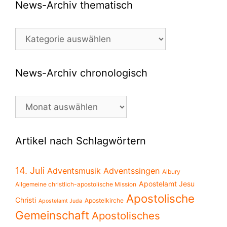
News-Archiv thematisch
News-
Archiv
thematisch
News-Archiv chronologisch
News-
Archiv
chronologisch
Artikel nach Schlagwörtern
14. Juli
Adventsmusik
Adventssingen
Albury
Apostelamt Jesu
Allgemeine christlich-apostolische Mission
Apostolische
Christi
Apostelkirche
Apostelamt Juda
Gemeinschaft
Apostolisches