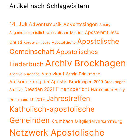
Artikel nach Schlagwörtern
14. Juli
Adventsmusik
Adventssingen
Albury
Apostelamt Jesu
Allgemeine christlich-apostolische Mission
Apostolische
Christi
Apostelkirche
Apostelamt Juda
Gemeinschaft
Apostolisches
Archiv Brockhagen
Liederbuch
Archivkauf
Armin Brinkmann
Archive purchase
Aussonderung der Apostel
Brockhagen 2019
Brockhagen
Finanzbericht
Dresden 2021
Harmonium
Archive
Henry
Jahrestreffen
IJT2019
Drummond
Katholisch-apostolische
Gemeinden
Krumbach
Mitgliederversammlung
Netzwerk Apostolische