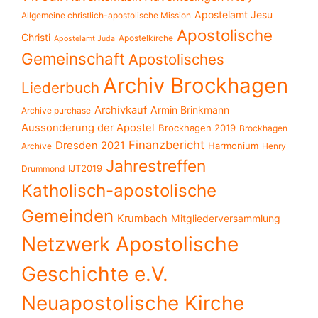
Apostelamt Jesu
Allgemeine christlich-apostolische Mission
Apostolische
Christi
Apostelkirche
Apostelamt Juda
Gemeinschaft
Apostolisches
Archiv Brockhagen
Liederbuch
Archivkauf
Armin Brinkmann
Archive purchase
Aussonderung der Apostel
Brockhagen 2019
Brockhagen
Finanzbericht
Dresden 2021
Harmonium
Archive
Henry
Jahrestreffen
IJT2019
Drummond
Katholisch-apostolische
Gemeinden
Krumbach
Mitgliederversammlung
Netzwerk Apostolische
Geschichte e.V.
Neuapostolische Kirche