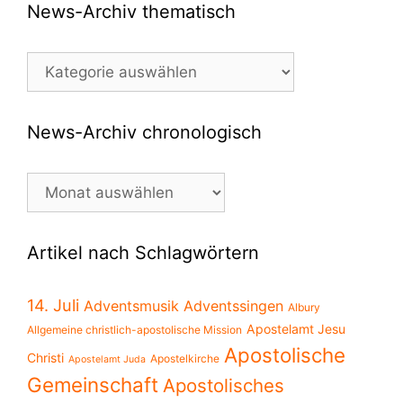
News-Archiv thematisch
News-
Archiv
thematisch
News-Archiv chronologisch
News-
Archiv
chronologisch
Artikel nach Schlagwörtern
14. Juli
Adventsmusik
Adventssingen
Albury
Apostelamt Jesu
Allgemeine christlich-apostolische Mission
Apostolische
Christi
Apostelkirche
Apostelamt Juda
Gemeinschaft
Apostolisches