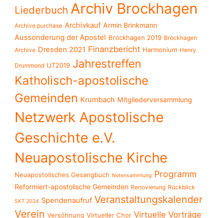
Archiv Brockhagen
Liederbuch
Archivkauf
Armin Brinkmann
Archive purchase
Aussonderung der Apostel
Brockhagen 2019
Brockhagen
Finanzbericht
Dresden 2021
Harmonium
Archive
Henry
Jahrestreffen
IJT2019
Drummond
Katholisch-apostolische
Gemeinden
Krumbach
Mitgliederversammlung
Netzwerk Apostolische
Geschichte e.V.
Neuapostolische Kirche
Programm
Neuapostolisches Gesangbuch
Notensammlung
Reformiert-apostolische Gemeinden
Renovierung
Rückblick
Veranstaltungskalender
Spendenaufruf
SKT 2024
Verein
Virtuelle Vorträge
Versöhnung
Virtueller Chor