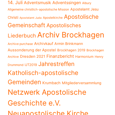
14. Juli
Adventsmusik
Adventssingen
Albury
Apostelamt Jesu
Allgemeine christlich-apostolische Mission
Apostolische
Christi
Apostelkirche
Apostelamt Juda
Gemeinschaft
Apostolisches
Archiv Brockhagen
Liederbuch
Archivkauf
Armin Brinkmann
Archive purchase
Aussonderung der Apostel
Brockhagen 2019
Brockhagen
Finanzbericht
Dresden 2021
Harmonium
Archive
Henry
Jahrestreffen
IJT2019
Drummond
Katholisch-apostolische
Gemeinden
Krumbach
Mitgliederversammlung
Netzwerk Apostolische
Geschichte e.V.
Neuapostolische Kirche