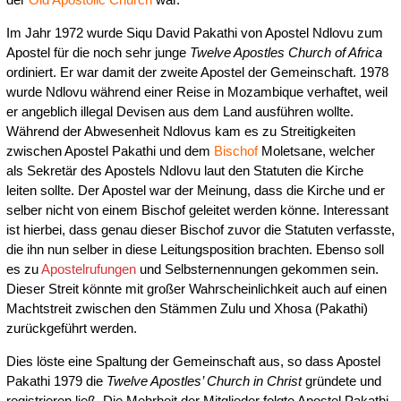
Im Jahr 1972 wurde Siqu David Pakathi von Apostel Ndlovu zum
Apostel für die noch sehr junge
Twelve Apostles Church of Africa
ordiniert. Er war damit der zweite Apostel der Gemeinschaft. 1978
wurde Ndlovu während einer Reise in Mozambique verhaftet, weil
er angeblich illegal Devisen aus dem Land ausführen wollte.
Während der Abwesenheit Ndlovus kam es zu Streitigkeiten
zwischen Apostel Pakathi und dem
Bischof
Moletsane, welcher
als Sekretär des Apostels Ndlovu laut den Statuten die Kirche
leiten sollte. Der Apostel war der Meinung, dass die Kirche und er
selber nicht von einem Bischof geleitet werden könne. Interessant
ist hierbei, dass genau dieser Bischof zuvor die Statuten verfasste,
die ihn nun selber in diese Leitungsposition brachten. Ebenso soll
es zu
Apostelrufungen
und Selbsternennungen gekommen sein.
Dieser Streit könnte mit großer Wahrscheinlichkeit auch auf einen
Machtstreit zwischen den Stämmen Zulu und Xhosa (Pakathi)
zurückgeführt werden.
Dies löste eine Spaltung der Gemeinschaft aus, so dass Apostel
Pakathi 1979 die
Twelve Apostles’ Church in Christ
gründete und
registrieren ließ. Die Mehrheit der Mitglieder folgte Apostel Pakathi.