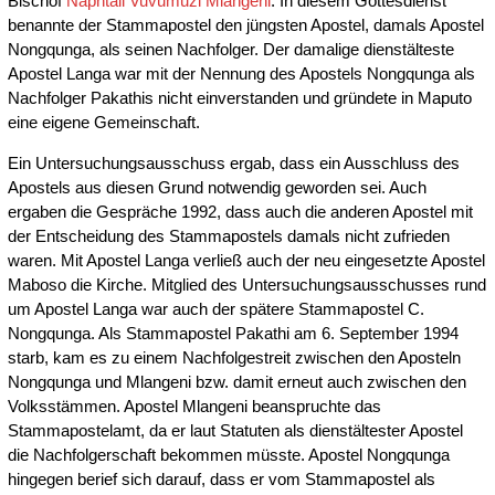
Bischof
Naphtali Vuvumuzi Mlangeni
. In diesem Gottesdienst
benannte der Stammapostel den jüngsten Apostel, damals Apostel
Nongqunga, als seinen Nachfolger. Der damalige dienstälteste
Apostel Langa war mit der Nennung des Apostels Nongqunga als
Nachfolger Pakathis nicht einverstanden und gründete in Maputo
eine eigene Gemeinschaft.
Ein Untersuchungsausschuss ergab, dass ein Ausschluss des
Apostels aus diesen Grund notwendig geworden sei. Auch
ergaben die Gespräche 1992, dass auch die anderen Apostel mit
der Entscheidung des Stammapostels damals nicht zufrieden
waren. Mit Apostel Langa verließ auch der neu eingesetzte Apostel
Maboso die Kirche. Mitglied des Untersuchungsausschusses rund
um Apostel Langa war auch der spätere Stammapostel C.
Nongqunga. Als Stammapostel Pakathi am 6. September 1994
starb, kam es zu einem Nachfolgestreit zwischen den Aposteln
Nongqunga und Mlangeni bzw. damit erneut auch zwischen den
Volksstämmen. Apostel Mlangeni beanspruchte das
Stammapostelamt, da er laut Statuten als dienstältester Apostel
die Nachfolgerschaft bekommen müsste. Apostel Nongqunga
hingegen berief sich darauf, dass er vom Stammapostel als