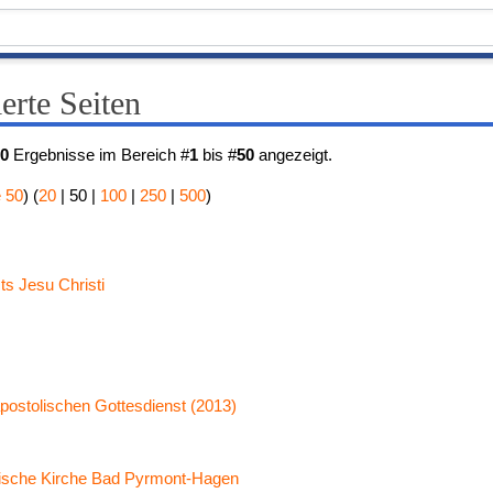
erte Seiten
50
Ergebnisse im Bereich #
1
bis #
50
angezeigt.
 50
) (
20
|
50
|
100
|
250
|
500
)
ts Jesu Christi
postolischen Gottesdienst (2013)
ische Kirche Bad Pyrmont-Hagen