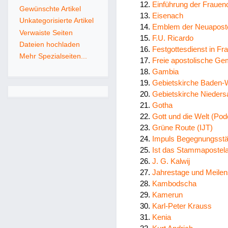
Einführung der Frauen
Gewünschte Artikel
Eisenach
Unkategorisierte Artikel
Emblem der Neuaposto
Verwaiste Seiten
F.U. Ricardo
Dateien hochladen
Festgottesdienst in Fr
Mehr Spezialseiten...
Freie apostolische Ge
Gambia
Gebietskirche Baden-
Gebietskirche Nieder
Gotha
Gott und die Welt (Pod
Grüne Route (IJT)
Impuls Begegnungsstä
Ist das Stammapostelam
J. G. Kalwij
Jahrestage und Meilen
Kambodscha
Kamerun
Karl-Peter Krauss
Kenia