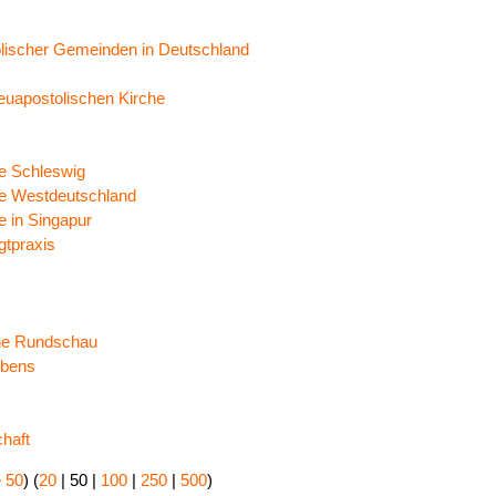
tolischer Gemeinden in Deutschland
Neuapostolischen Kirche
e Schleswig
he Westdeutschland
e in Singapur
gtpraxis
che Rundschau
ubens
haft
 50
) (
20
|
50
|
100
|
250
|
500
)