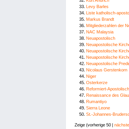
Kurt Andrich
Levy Barles
Liste katholisch-apos
Markus Brandt
Mitgliederzahlen der 
NAC Malaysia
Neuapostolisch
Neuapostolische Kirch
Neuapostolische Kirc
Neuapostolische Kirch
Neuapostolische Predi
Nicolaus Gerstenkorn
Niger
Osterkerze
Reformiert-Apostolis
Renaissance des Gla
Rumantiyo
Sierra Leone
St.-Johannes-Brudersc
Zeige (
vorherige 50
|
nächste