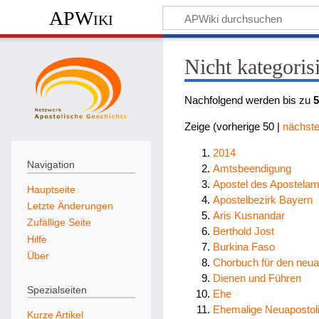
APWiki
Nicht kategorisi
Nachfolgend werden bis zu
Zeige (
vorherige 50
|
nächste
2014
Navigation
Amtsbeendigung
Apostel des Apostelam
Hauptseite
Apostelbezirk Bayern
Letzte Änderungen
Aris Kusnandar
Zufällige Seite
Berthold Jost
Hilfe
Burkina Faso
Über
Chorbuch für den neua
Dienen und Führen
Spezialseiten
Ehe
Ehemalige Neuapostol
Kurze Artikel