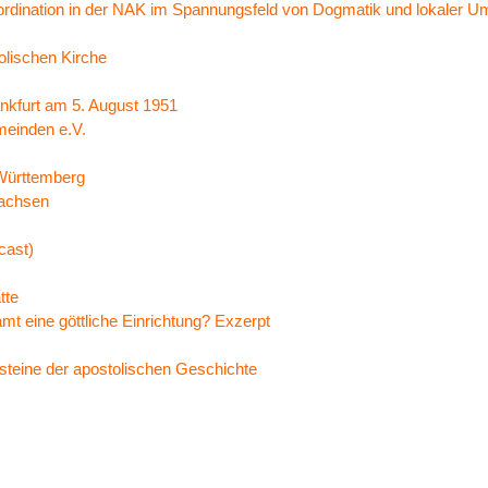
ordination in der NAK im Spannungsfeld von Dogmatik und lokaler 
lischen Kirche
ankfurt am 5. August 1951
meinden e.V.
Württemberg
sachsen
cast)
tte
t eine göttliche Einrichtung? Exzerpt
steine der apostolischen Geschichte