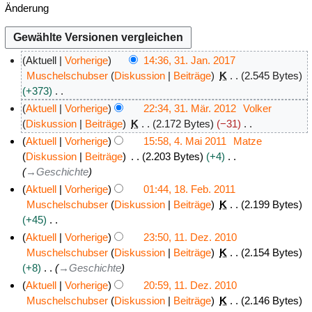
Änderung
Aktuell
Vorherige
14:36, 31. Jan. 2017
3
Muschelschubser
Diskussion
Beiträge
K
2.545 Bytes
+373
1
K
.
Aktuell
Vorherige
22:34, 31. Mär. 2012
Volker
e
J
3
Diskussion
Beiträge
K
2.172 Bytes
−31
i
K
a
1
Aktuell
Vorherige
15:58, 4. Mai 2011
Matze
n
e
n
.
4
Diskussion
Beiträge
2.203 Bytes
+4
e
i
u
M
→
Geschichte
.
B
n
a
ä
M
Aktuell
Vorherige
01:44, 18. Feb. 2011
e
e
r
r
a
1
Muschelschubser
Diskussion
Beiträge
K
2.199 Bytes
a
B
2
z
+45
i
8
r
e
K
0
2
2
.
Aktuell
Vorherige
23:50, 11. Dez. 2010
b
a
e
1
0
0
F
1
Muschelschubser
Diskussion
Beiträge
K
2.154 Bytes
e
r
i
7
1
+8
→
Geschichte
1
e
1
i
b
n
2
1
b
.
Aktuell
Vorherige
20:59, 11. Dez. 2010
t
e
e
r
D
Muschelschubser
Diskussion
Beiträge
K
2.146 Bytes
u
i
B