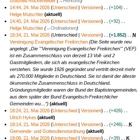
s
f
m
s
z
u
Gottfried Rockenfelder
→
Herkunft
s
a
m
a
u
n
14:44, 24. Mai 2026
Unterschied
Versionen
+104
u
s
e
m
s
g
Helge Mutschler
aktuell
2
n
s
n
m
a
s
K
14:40, 24. Mai 2026
Unterschied
Versionen
+92
4
g
u
f
e
m
z
e
Helge Mutschler
→
Ordinationen
.
n
a
n
m
u
i
18:34, 21. Mai 2026
Unterschied
Versionen
+1.852
N
M
g
s
f
e
s
n
Vereinigung Evangelischer Freikirchen
Die Seite wurde neu
2
a
s
a
n
a
e
angelegt: „Die '''Vereinigung Evangelischer Freikirchen''' (VEF)
1
i
u
s
f
m
B
ist ein Zusammenschluss von derzeit 13 Voll- und 2
.
2
n
s
a
m
e
Gastmitgliedern, die sich als evangelische Freikirchen
M
0
g
u
s
e
a
verstehen. Sie wurde 1926 gegründet und vertritt derzeit mehr
a
2
n
s
n
r
als 270.000 Mitglieder in Deutschland. Sie ist damit der älteste
i
6
g
u
f
b
ökumenische Zusammenschluss in Deutschland.
2
n
a
e
Gründungsmitglieder waren der Bund der Baptistengemeinden,
0
g
s
i
aus dem später der Bund Evangelisch-Freikirchlicher
2
s
t
Gemeinden wu…“
aktuell
6
u
u
18:24, 21. Mai 2026
Unterschied
Versionen
+426
n
n
Ulrich Hykes
aktuell
g
g
K
18:14, 21. Mai 2026
Unterschied
Versionen
+246
K
s
e
Gemeinde- und Gottesdienstordnung
aktuell
z
i
K
18:06, 21. Mai 2026
Unterschied
Versionen
+39
K