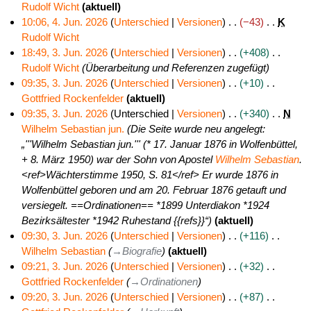
a
u
s
a
B
e
Rudolf Wicht
aktuell
m
s
z
r
e
i
K
10:06, 4. Jun. 2026
Unterschied
Versionen
−43
K
m
a
u
b
a
n
e
Rudolf Wicht
e
m
s
e
r
e
i
K
18:49, 3. Jun. 2026
Unterschied
Versionen
+408
n
m
a
i
b
B
n
e
Rudolf Wicht
Überarbeitung und Referenzen zugefügt
3
f
e
m
t
e
e
e
i
09:35, 3. Jun. 2026
Unterschied
Versionen
+10
.
a
n
m
u
i
a
B
n
Gottfried Rockenfelder
aktuell
J
s
f
e
n
t
r
e
e
K
09:35, 3. Jun. 2026
Unterschied
Versionen
+340
N
u
s
a
n
g
u
b
a
B
e
Wilhelm Sebastian jun.
Die Seite wurde neu angelegt:
n
u
s
f
s
n
e
r
e
i
„'''Wilhelm Sebastian jun.''' (* 17. Januar 1876 in Wolfenbüttel,
i
n
s
a
z
g
i
b
a
n
+ 8. März 1950) war der Sohn von Apostel
Wilhelm Sebastian
.
2
g
u
s
u
s
t
e
r
e
<ref>Wächterstimme 1950, S. 81</ref> Er wurde 1876 in
0
n
s
s
z
u
i
b
B
Wolfenbüttel geboren und am 20. Februar 1876 getauft und
2
g
u
a
u
n
t
e
e
versiegelt. ==Ordinationen== *1899 Unterdiakon *1924
6
n
m
s
g
u
i
a
Bezirksältester *1942 Ruhestand {{refs}}“
aktuell
g
m
a
s
n
t
r
09:30, 3. Jun. 2026
Unterschied
Versionen
+116
e
m
z
g
u
b
Wilhelm Sebastian
→
Biografie
aktuell
n
m
u
s
n
e
09:21, 3. Jun. 2026
Unterschied
Versionen
+32
f
e
s
z
g
i
Gottfried Rockenfelder
→
Ordinationen
a
n
a
u
s
t
09:20, 3. Jun. 2026
Unterschied
Versionen
+87