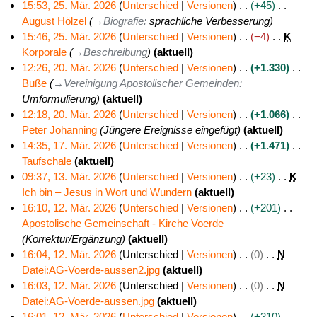
e
m
s
z
g
u
e
i
K
15:53, 25. Mär. 2026
Unterschied
Versionen
+45
M
i
n
m
a
u
s
n
B
n
e
August Hölzel
→
Biografie
:
sprachliche Verbesserung
ä
l
f
e
m
s
z
g
e
e
i
15:46, 25. Mär. 2026
Unterschied
Versionen
−4
K
r
2
a
n
m
a
u
s
a
B
n
Korporale
→
Beschreibung
aktuell
z
0
s
f
e
m
s
z
r
e
e
12:26, 20. Mär. 2026
Unterschied
Versionen
+1.330
2
2
s
a
n
m
a
u
b
a
B
Buße
→
Vereinigung Apostolischer Gemeinden
:
2
0
6
u
s
f
e
m
s
e
r
e
Umformulierung
aktuell
0
2
n
s
a
n
m
a
i
b
a
12:18, 20. Mär. 2026
Unterschied
Versionen
+1.066
.
6
g
u
s
f
e
m
t
e
r
Peter Johanning
Jüngere Ereignisse eingefügt
aktuell
M
n
s
a
n
m
u
i
b
14:35, 17. Mär. 2026
Unterschied
Versionen
+1.471
ä
g
u
s
f
e
n
t
e
Taufschale
aktuell
1
r
n
s
a
n
g
u
i
K
09:37, 13. Mär. 2026
Unterschied
Versionen
+23
K
7
z
g
u
s
f
s
n
t
e
Ich bin – Jesus in Wort und Wundern
aktuell
1
.
2
n
s
a
z
g
u
i
K
16:10, 12. Mär. 2026
Unterschied
Versionen
+201
3
M
0
g
u
s
u
s
n
n
e
Apostolische Gemeinschaft - Kirche Voerde
1
.
ä
2
n
s
s
z
g
e
i
Korrektur/Ergänzung
aktuell
2
M
r
6
g
u
a
u
s
B
n
16:04, 12. Mär. 2026
Unterschied
Versionen
0
N
.
ä
z
n
m
s
z
e
e
Datei:AG-Voerde-aussen2.jpg
aktuell
M
r
2
g
m
a
u
a
B
K
16:03, 12. Mär. 2026
Unterschied
Versionen
0
N
ä
z
0
e
m
s
r
e
e
Datei:AG-Voerde-aussen.jpg
aktuell
r
2
2
n
m
a
b
a
i
K
16:01, 12. Mär. 2026
Unterschied
Versionen
+310