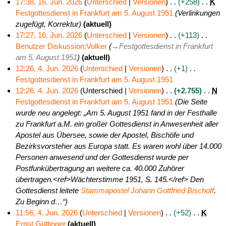
17:38, 16. Jun. 2026
Unterschied
Versionen
+258
K
Festgottesdienst in Frankfurt am 5. August 1951
Verlinkungen
1
zugefügt, Korrektur
aktuell
6
17:27, 16. Jun. 2026
Unterschied
Versionen
+113
.
Benutzer Diskussion:Volker
→
Festgottesdienst in Frankfurt
J
am 5. August 1951
aktuell
u
12:26, 4. Jun. 2026
Unterschied
Versionen
+1
n
Festgottesdienst in Frankfurt am 5. August 1951
4
i
K
12:26, 4. Jun. 2026
Unterschied
Versionen
+2.755
N
.
2
e
Festgottesdienst in Frankfurt am 5. August 1951
Die Seite
J
0
i
wurde neu angelegt: „Am 5. August 1951 fand in der Festhalle
u
2
n
zu Frankfurt a.M. ein großer Gottesdienst in Anwesenheit aller
n
6
e
Apostel aus Übersee, sowie der Apostel, Bischöfe und
i
B
Bezirksvorsteher aus Europa statt. Es waren wohl über 14.000
2
e
Personen anwesend und der Gottesdienst wurde per
0
a
Postfunkübertragung an weitere ca. 40.000 Zuhörer
2
r
übertragen.<ref>Wächterstimme 1951, S. 145.</ref> Den
6
b
Gottesdienst leitete
Stammapostel
Johann Gottfried Bischoff
.
e
Zu Beginn d…“
i
11:56, 4. Jun. 2026
Unterschied
Versionen
+52
K
t
Ernst Güttinger
aktuell