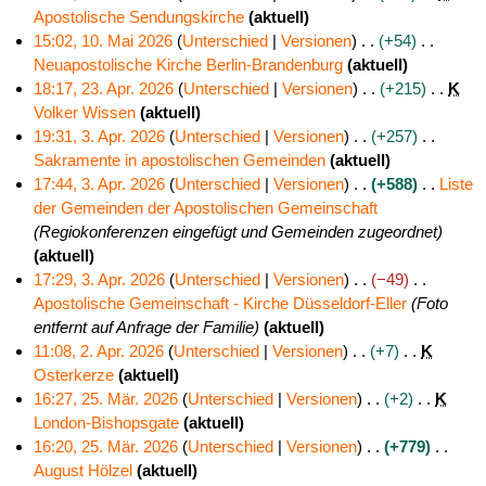
u
n
e
Apostolische Sendungskirche
aktuell
s
e
i
K
15:02, 10. Mai 2026
Unterschied
Versionen
+54
a
B
n
e
Neuapostolische Kirche Berlin-Brandenburg
aktuell
1
m
e
e
i
K
18:17, 23. Apr. 2026
Unterschied
Versionen
+215
K
0
m
a
B
n
e
Volker Wissen
aktuell
2
.
e
r
e
e
i
K
19:31, 3. Apr. 2026
Unterschied
Versionen
+257
3
M
n
b
a
B
n
e
Sakramente in apostolischen Gemeinden
aktuell
3
.
a
f
e
r
e
e
i
K
17:44, 3. Apr. 2026
Unterschied
Versionen
+588
Liste
.
A
i
a
i
b
a
B
n
e
der Gemeinden der Apostolischen Gemeinschaft
A
p
2
s
t
e
r
e
e
i
Regiokonferenzen eingefügt und Gemeinden zugeordnet
p
r
0
s
u
i
b
a
B
n
aktuell
r
i
2
u
n
t
e
r
e
e
17:29, 3. Apr. 2026
Unterschied
Versionen
−49
i
l
6
n
g
u
i
b
a
B
Apostolische Gemeinschaft - Kirche Düsseldorf-Eller
Foto
l
2
g
s
n
t
e
r
e
entfernt auf Anfrage der Familie
aktuell
2
0
z
g
u
i
b
a
11:08, 2. Apr. 2026
Unterschied
Versionen
+7
K
0
2
u
s
n
t
e
r
Osterkerze
aktuell
2
2
6
s
z
g
u
i
b
K
16:27, 25. Mär. 2026
Unterschied
Versionen
+2
K
.
6
a
u
s
n
t
e
e
London-Bishopsgate
aktuell
2
A
m
s
z
g
u
i
i
K
16:20, 25. Mär. 2026
Unterschied
Versionen
+779
5
p
m
a
u
s
n
t
n
e
August Hölzel
aktuell
.
r