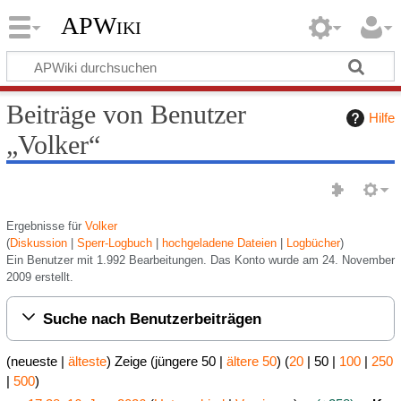
APWiki
Beiträge von Benutzer
Hilfe
„
Volker
“
Ergebnisse für
Volker
Diskussion
Sperr-Logbuch
hochgeladene Dateien
Logbücher
Ein Benutzer mit 1.992 Bearbeitungen. Das Konto wurde am 24. November
2009 erstellt.
Suche nach Benutzerbeiträgen
(
neueste
|
älteste
) Zeige (
jüngere 50
|
ältere 50
) (
20
|
50
|
100
|
250
|
500
)