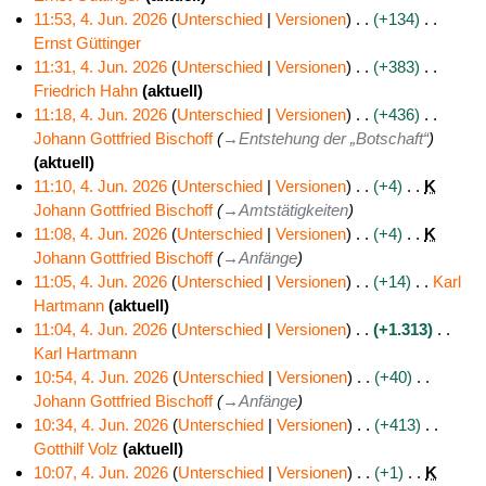
u
K
11:53, 4. Jun. 2026
Unterschied
Versionen
+134
n
e
Ernst Güttinger
g
i
K
11:31, 4. Jun. 2026
Unterschied
Versionen
+383
s
n
e
Friedrich Hahn
aktuell
z
e
i
K
11:18, 4. Jun. 2026
Unterschied
Versionen
+436
u
B
n
e
Johann Gottfried Bischoff
→
Entstehung der „Botschaft“
s
e
e
i
aktuell
a
a
B
n
11:10, 4. Jun. 2026
Unterschied
Versionen
+4
K
m
r
e
e
Johann Gottfried Bischoff
→
Amtstätigkeiten
m
b
a
B
11:08, 4. Jun. 2026
Unterschied
Versionen
+4
K
e
e
r
e
Johann Gottfried Bischoff
→
Anfänge
n
i
b
a
11:05, 4. Jun. 2026
Unterschied
Versionen
+14
Karl
f
t
e
r
Hartmann
aktuell
a
u
i
b
K
11:04, 4. Jun. 2026
Unterschied
Versionen
+1.313
s
n
t
e
e
Karl Hartmann
s
g
u
i
i
K
10:54, 4. Jun. 2026
Unterschied
Versionen
+40
u
s
n
t
n
e
Johann Gottfried Bischoff
→
Anfänge
n
z
g
u
e
i
10:34, 4. Jun. 2026
Unterschied
Versionen
+413
g
u
s
n
B
n
Gotthilf Volz
aktuell
s
z
g
e
e
K
10:07, 4. Jun. 2026
Unterschied
Versionen
+1
K