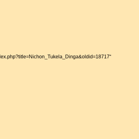
index.php?title=Nichon_Tukela_Dinga&oldid=18717
“