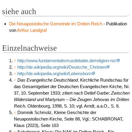
siehe auch
Die Neuapostolische Gemeinde im Dritten Reich
- Publikation
von
Arthur Landgraf
Einzelnachweise
↑
http://www.fundamentalismusdebatte.de/religion-ns/
↑
http://de.wikipedia.org/wiki/Deutsche_Christen
↑
http://de.wikipedia.org/wiki/Lebensborn
↑
Das Evangelische Deutschland
. Kirchliche Rundschau für
das Gesamtgebiet der Deutschen Evangelischen Kirche, Nr.
37, 10. September 1933; zitiert nach Detlef Garbe:
Zwischen
Widerstand und Martyrium – Die Zeugen Jehovas im Dritten
Reich
, Oldenbourg, 1998, S. 10; vgl. Arndt, a.a.O., S. 8.
↑
Dominik Schmolz, Kleine Geschichte der
Neuapostolischen Kirche, Seite 88, Vgl.: SCHABRONAT,
Klaus (2023), Seite 163
↑
Schabronat, Klaus: Die NAK im Dritten Reich - Ein