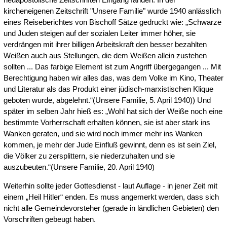
kircheneigenen Zeitschrift "Unsere Familie" wurde 1940 anlässlich
eines Reiseberichtes von Bischoff Sätze gedruckt wie: „Schwarze
und Juden steigen auf der sozialen Leiter immer höher, sie
verdrängen mit ihrer billigen Arbeitskraft den besser bezahlten
Weißen auch aus Stellungen, die dem Weißen allein zustehen
sollten ... Das farbige Element ist zum Angriff übergegangen ... Mit
Berechtigung haben wir alles das, was dem Volke im Kino, Theater
und Literatur als das Produkt einer jüdisch-marxistischen Klique
geboten wurde, abgelehnt.“(Unsere Familie, 5. April 1940)) Und
später im selben Jahr hieß es: „Wohl hat sich der Weiße noch eine
bestimmte Vorherrschaft erhalten können, sie ist aber stark ins
Wanken geraten, und sie wird noch immer mehr ins Wanken
kommen, je mehr der Jude Einfluß gewinnt, denn es ist sein Ziel,
die Völker zu zersplittern, sie niederzuhalten und sie
auszubeuten.“(Unsere Familie, 20. April 1940)
Weiterhin sollte jeder Gottesdienst - laut Auflage - in jener Zeit mit
einem „Heil Hitler“ enden. Es muss angemerkt werden, dass sich
nicht alle Gemeindevorsteher (gerade in ländlichen Gebieten) den
Vorschriften gebeugt haben.