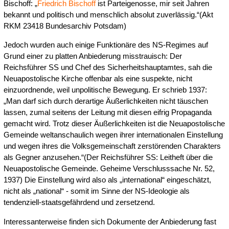
Bischoff: „
Friedrich Bischoff
ist Parteigenosse, mir seit Jahren
bekannt und politisch und menschlich absolut zuverlässig.“(Akt
RKM 23418 Bundesarchiv Potsdam)
Jedoch wurden auch einige Funktionäre des NS-Regimes auf
Grund einer zu platten Anbiederung misstrauisch: Der
Reichsführer SS und Chef des Sicherheitshauptamtes, sah die
Neuapostolische Kirche offenbar als eine suspekte, nicht
einzuordnende, weil unpolitische Bewegung. Er schrieb 1937:
„Man darf sich durch derartige Äußerlichkeiten nicht täuschen
lassen, zumal seitens der Leitung mit diesen eifrig Propaganda
gemacht wird. Trotz dieser Äußerlichkeiten ist die Neuapostolische
Gemeinde weltanschaulich wegen ihrer internationalen Einstellung
und wegen ihres die Volksgemeinschaft zerstörenden Charakters
als Gegner anzusehen.“(Der Reichsführer SS: Leitheft über die
Neuapostolische Gemeinde. Geheime Verschlusssache Nr. 52,
1937) Die Einstellung wird also als „international“ eingeschätzt,
nicht als „national“ - somit im Sinne der NS-Ideologie als
tendenziell-staatsgefährdend und zersetzend.
Interessanterweise finden sich Dokumente der Anbiederung fast