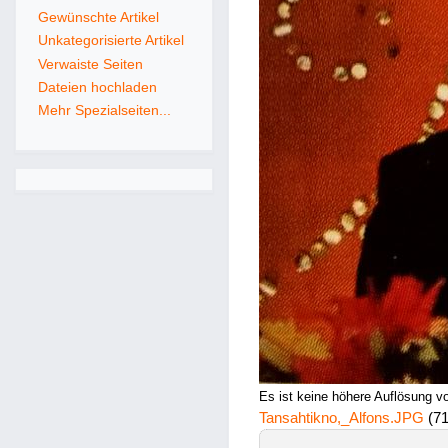
Gewünschte Artikel
Unkategorisierte Artikel
Verwaiste Seiten
Dateien hochladen
Mehr Spezialseiten...
Es ist keine höhere Auflösung v
Tansahtikno,_Alfons.JPG
(7