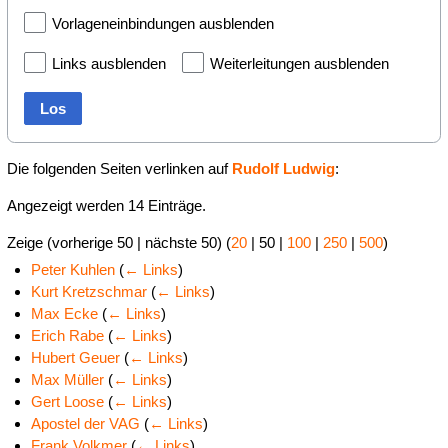
Vorlageneinbindungen ausblenden
Links ausblenden
Weiterleitungen ausblenden
Los
Die folgenden Seiten verlinken auf
Rudolf Ludwig
:
Angezeigt werden 14 Einträge.
Zeige (
vorherige 50
|
nächste 50
) (
20
|
50
|
100
|
250
|
500
)
Peter Kuhlen
(
← Links
)
Kurt Kretzschmar
(
← Links
)
Max Ecke
(
← Links
)
Erich Rabe
(
← Links
)
Hubert Geuer
(
← Links
)
Max Müller
(
← Links
)
Gert Loose
(
← Links
)
Apostel der VAG
(
← Links
)
Frank Volkmer
(
← Links
)