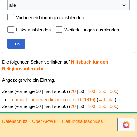
alle
Vorlageneinbindungen ausblenden
Links ausblenden
Weiterleitungen ausblenden
Los
Die folgenden Seiten verlinken auf
Hilfsbuch für den
Religionsunterricht
:
Angezeigt wird ein Eintrag.
Zeige (
vorherige 50
|
nächste 50
) (
20
|
50
|
100
|
250
|
500
)
Lehrbuch für den Religionsunterricht (1916)
(
← Links
)
Zeige (
vorherige 50
|
nächste 50
) (
20
|
50
|
100
|
250
|
500
)
Datenschutz
Über APWiki
Haftungsausschluss