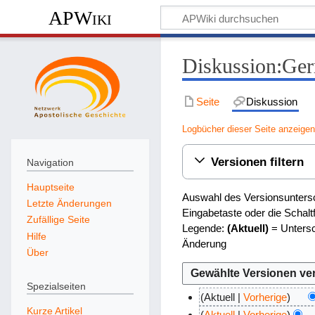
APWiki
Diskussion:Gerr
Seite
Diskussion
Logbücher dieser Seite anzeige
Versionen filtern
Navigation
Hauptseite
Auswahl des Versionsuntersc
Letzte Änderungen
Eingabetaste oder die Schal
Zufällige Seite
Legende:
(Aktuell)
= Untersc
Hilfe
Änderung
Über
Spezialseiten
Aktuell
Vorherige
Kurze Artikel
K
1
Aktuell
Vorherige