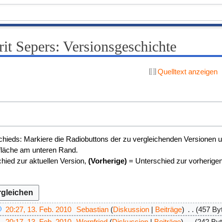
it Sepers: Versionsgeschichte
Quelltext anzeigen
n
hieds: Markiere die Radiobuttons der zu vergleichenden Versionen u
tfläche am unteren Rand.
hied zur aktuellen Version,
(Vorherige)
= Unterschied zur vorherige
20:27, 13. Feb. 2010
Sebastian
Diskussion
Beiträge
457 By
20:17, 13. Feb. 2010
Wernfried
Diskussion
Beiträge
242 By