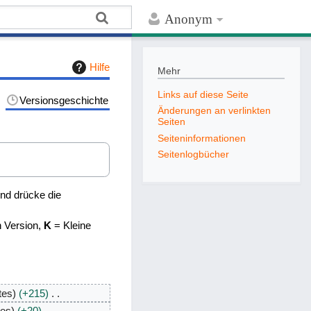
Anonym
Hilfe
Mehr
Links auf diese Seite
Versionsgeschichte
Änderungen an verlinkten
Seiten
Seiten­­informationen
Seitenlogbücher
nd drücke die
n Version,
K
= Kleine
tes
+215
tes
+20