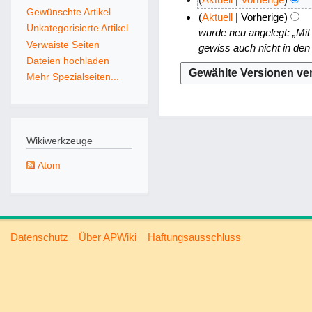
e
Gewünschte Artikel
3
K
Aktuell
Vorherige
i
Unkategorisierte Artikel
.
e
wurde neu angelegt: „Mit
n
Verwaiste Seiten
i
F
gewiss auch nicht in den 
e
n
Dateien hochladen
e
B
e
Mehr Spezialseiten...
b
e
B
r
a
e
u
r
a
a
b
r
Wikiwerkzeuge
r
e
b
2
Atom
i
e
0
t
i
1
u
t
0
n
u
g
n
Datenschutz
Über APWiki
Haftungsausschluss
s
g
z
s
u
z
s
u
a
s