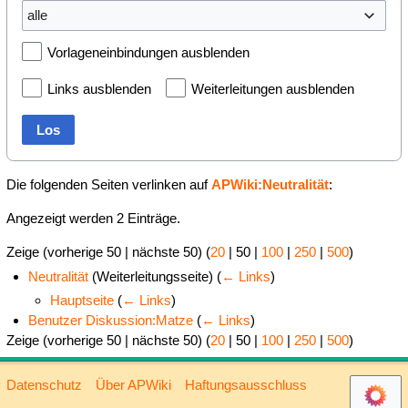
alle
Vorlageneinbindungen ausblenden
Links ausblenden
Weiterleitungen ausblenden
Los
Die folgenden Seiten verlinken auf
APWiki:Neutralität
:
Angezeigt werden 2 Einträge.
Zeige (
vorherige 50
|
nächste 50
) (
20
|
50
|
100
|
250
|
500
)
Neutralität
(Weiterleitungsseite)
(
← Links
)
Hauptseite
(
← Links
)
Benutzer Diskussion:Matze
(
← Links
)
Zeige (
vorherige 50
|
nächste 50
) (
20
|
50
|
100
|
250
|
500
)
Datenschutz
Über APWiki
Haftungsausschluss