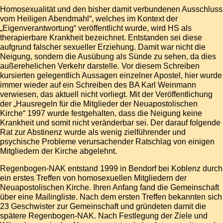
Homosexualität und den bisher damit verbundenen Ausschluss
vom Heiligen Abendmahl“, welches im Kontext der
„
Eigenverantwortung
“ veröffentlicht wurde, wird HS als
therapierbare Krankheit bezeichnet. Entstanden sei diese
aufgrund falscher sexueller Erziehung. Damit war nicht die
Neigung, sondern die Ausübung als Sünde zu sehen, da dies
außerehelichen Verkehr darstelle. Vor diesem Schreiben
kursierten gelegentlich Aussagen einzelner Apostel, hier wurde
immer wieder auf ein Schreiben des BA Karl Weinmann
verwiesen, das aktuell nicht vorliegt. Mit der Veröffentlichung
der „
Hausregeln für die Mitglieder der Neuapostolischen
Kirche
“ 1997 wurde festgehalten, dass die Neigung keine
Krankheit und somit nicht veränderbar sei. Der darauf folgende
Rat zur Abstinenz wurde als wenig zielführender und
psychische Probleme verursachender Ratschlag von einigen
Mitgliedern der Kirche abgelehnt.
Regenbogen-NAK entstand 1999 in Bendorf bei Koblenz durch
ein erstes Treffen von homosexuellen Mitgliedern der
Neuapostolischen Kirche. Ihren Anfang fand die Gemeinschaft
über eine Mailingliste. Nach dem ersten Treffen bekannten sich
23 Geschwister zur Gemeinschaft und gründeten damit die
spätere Regenbogen-NAK. Nach Festlegung der Ziele und