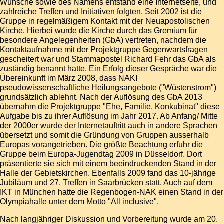
Wünsche sowie des Namens entstand eine Internetseite, und
zahlreiche Treffen und Initiativen folgten. Seit 2002 ist die
Gruppe in regelmäßigem Kontakt mit der Neuapostolischen
Kirche. Hierbei wurde die Kirche durch das
Gremium für
besondere Angelegenheiten
(GbA) vertreten, nachdem die
Kontaktaufnahme mit der Projektgruppe Gegenwartsfragen
gescheitert war und Stammapostel Richard Fehr das GbA als
zuständig benannt hatte. Ein Erfolg dieser Gespräche war die
Übereinkunft im März 2008, dass NAKI
pseudowissenschaftliche Heilungsangebote ("Wüstenstrom")
grundsätzlich ablehnt. Nach der Auflösung des GbA 2013
übernahm die Projektgruppe "Ehe, Familie, Konkubinat" diese
Aufgabe bis zu ihrer Auflösung im Jahr 2017. Ab Anfang/ Mitte
der 2000er wurde der Internetauftritt auch in andere Sprachen
übersetzt und somit die Gründung von Gruppen ausserhalb
Europas vorangetrieben. Die größte Beachtung erfuhr die
Gruppe beim
Europa-Jugendtag 2009
in Düsseldorf. Dort
präsentierte sie sich mit einem beeindruckenden Stand in der
Halle der
Gebietskirchen
. Ebenfalls 2009 fand das 10-jährige
Jubiläum und 27. Treffen in Saarbrücken statt. Auch auf dem
IKT
in München hatte die Regenbogen-NAK einen Stand in der
Olympiahalle unter dem Motto "All inclusive".
Nach langjähriger Diskussion und Vorbereitung wurde am 20.