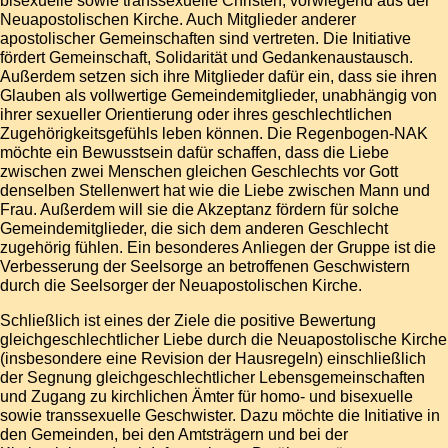
bisexuelle sowie transsexuelle Christen, vorwiegend aus der
Neuapostolischen Kirche. Auch Mitglieder anderer
apostolischer Gemeinschaften sind vertreten. Die Initiative
fördert Gemeinschaft, Solidarität und Gedankenaustausch.
Außerdem setzen sich ihre Mitglieder dafür ein, dass sie ihren
Glauben als vollwertige Gemeindemitglieder, unabhängig von
ihrer sexueller Orientierung oder ihres geschlechtlichen
Zugehörigkeitsgefühls leben können. Die Regenbogen-NAK
möchte ein Bewusstsein dafür schaffen, dass die Liebe
zwischen zwei Menschen gleichen Geschlechts vor Gott
denselben Stellenwert hat wie die Liebe zwischen Mann und
Frau. Außerdem will sie die Akzeptanz fördern für solche
Gemeindemitglieder, die sich dem anderen Geschlecht
zugehörig fühlen. Ein besonderes Anliegen der Gruppe ist die
Verbesserung der
Seelsorge
an betroffenen
Geschwistern
durch die Seelsorger der Neuapostolischen Kirche.
Schließlich ist eines der Ziele die positive Bewertung
gleichgeschlechtlicher Liebe durch die Neuapostolische Kirche
(insbesondere eine Revision der
Hausregeln
) einschließlich
der
Segnung
gleichgeschlechtlicher Lebensgemeinschaften
und Zugang zu kirchlichen Ämter für homo- und bisexuelle
sowie transsexuelle Geschwister. Dazu möchte die Initiative in
den
Gemeinden
, bei den
Amtsträgern
und bei der