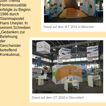
zum Thema
Homosexualität
erfolgte zu Beginn
1986 durch
Stammapostel
Hans Urwyler
. In
Stand auf dem IKT 2014 in München
seinem Schreiben
„Gedanken zur
Belehrung
der
Geschwister
betreffend
Konkubinat,
Stand auf dem IJT 2019 in Düsseldorf