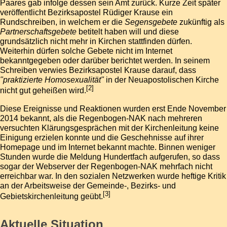
Paares gab infolge dessen sein Amt zurück. Kurze Zeit später
veröffentlicht Bezirksapostel
Rüdiger Krause
ein
Rundschreiben, in welchem er die
Segensgebete
zukünftig als
Partnerschaftsgebete
betitelt haben will und diese
grundsätzlich nicht mehr in Kirchen stattfinden dürfen.
Weiterhin dürfen solche Gebete nicht im Internet
bekanntgegeben oder darüber berichtet werden. In seinem
Schreiben verwies Bezirksapostel Krause darauf, dass
"praktizierte Homosexualität"
in der Neuapostolischen Kirche
[
2
]
nicht gut geheißen wird.
Diese Ereignisse und Reaktionen wurden erst Ende November
2014 bekannt, als die Regenbogen-NAK nach mehreren
versuchten Klärungsgesprächen mit der Kirchenleitung keine
Einigung erzielen konnte und die Geschehnisse auf ihrer
Homepage und im Internet bekannt machte. Binnen weniger
Stunden wurde die Meldung Hundertfach aufgerufen, so dass
sogar der Webserver der Regenbogen-NAK mehrfach nicht
erreichbar war. In den sozialen Netzwerken wurde heftige Kritik
an der Arbeitsweise der Gemeinde-, Bezirks- und
[
3
]
Gebietskirchenleitung geübt.
Aktuelle Situation