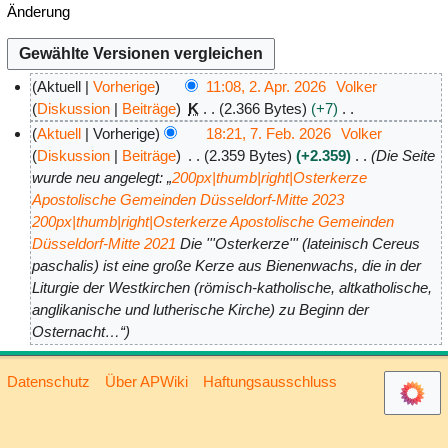
Änderung
Aktuell
Vorherige
11:08, 2. Apr. 2026
Volker
2
Diskussion
Beiträge
K
2.366 Bytes
+7
K
.
Aktuell
Vorherige
18:21, 7. Feb. 2026
Volker
e
A
7
Diskussion
Beiträge
2.359 Bytes
+2.359
Die Seite
i
p
wurde neu angelegt: „
200px|thumb|right|Osterkerze
.
n
Apostolische Gemeinden Düsseldorf-Mitte 2023
r
F
e
200px|thumb|right|Osterkerze Apostolische Gemeinden
i
e
B
Düsseldorf-Mitte 2021
Die '''Osterkerze''' (lateinisch Cereus
l
b
e
paschalis) ist eine große Kerze aus Bienenwachs, die in der
2
r
a
Liturgie der Westkirchen (römisch-katholische, altkatholische,
0
u
r
anglikanische und lutherische Kirche) zu Beginn der
2
a
b
Osternacht…“
6
r
e
2
i
Datenschutz
Über APWiki
Haftungsausschluss
0
t
2
u
6
n