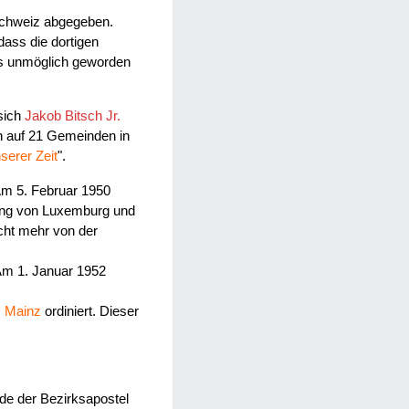
 Schweiz abgegeben.
ass die dortigen
is unmöglich geworden
sich
Jakob Bitsch Jr.
h auf 21 Gemeinden in
serer Zeit
".
 Am 5. Februar 1950
rung von Luxemburg und
cht mehr von der
Am 1. Januar 1952
s Mainz
ordiniert. Dieser
rde der Bezirksapostel