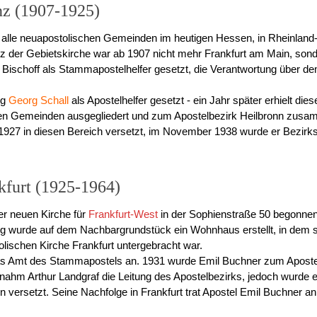
nz (1907-1925)
alle neuapostolischen Gemeinden im heutigen Hessen, in Rheinland-
z der Gebietskirche war ab 1907 nicht mehr Frankfurt am Main, son
Bischoff als Stammapostelhelfer gesetzt, die Verantwortung über de
ng
Georg Schall
als Apostelhelfer gesetzt - ein Jahr später erhielt di
en Gemeinden ausgegliedert und zum Apostelbezirk Heilbronn zusa
1927 in diesen Bereich versetzt, im November 1938 wurde er Bezirks
kfurt (1925-1964)
r neuen Kirche für
Frankfurt-West
in der Sophienstraße 50 begonnen
ig wurde auf dem Nachbargrundstück ein Wohnhaus erstellt, in dem s
lischen Kirche Frankfurt untergebracht war.
das Amt des Stammapostels an. 1931 wurde Emil Buchner zum Apostel
ernahm Arthur Landgraf die Leitung des Apostelbezirks, jedoch wurde 
in versetzt. Seine Nachfolge in Frankfurt trat Apostel Emil Buchner a