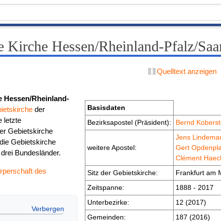
e Kirche Hessen/Rheinland-Pfalz/Saa
Quelltext anzeigen
e Hessen/Rheinland-
Basisdaten
ietskirche
der
e letzte
Bezirksapostel (Präsident):
Bernd Koberst
er Gebietskirche
Jens Lindema
 die Gebietskirche
weitere Apostel:
Gert Opdenpla
e drei Bundesländer.
Clément Haec
rperschaft des
Sitz der Gebietskirche:
Frankfurt am 
Zeitspanne:
1888 - 2017
Unterbezirke:
12 (2017)
Gemeinden:
187 (2016)