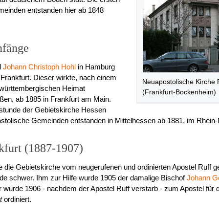
meinden entstanden hier ab 1848
nfänge
l
Johann Christoph Hohl
in Hamburg
 Frankfurt. Dieser wirkte, nach einem
Neuapostolische Kirche 
r württembergischen Heimat
(Frankfurt-Bockenheim)
ßen, ab 1885 in Frankfurt am Main.
stunde der Gebietskirche Hessen
stolische Gemeinden entstanden in Mittelhessen ab 1881, im Rhein-
kfurt (1887-1907)
ie Gebietskirche vom neugerufenen und ordinierten Apostel Ruff gel
e schwer. Ihm zur Hilfe wurde 1905 der damalige Bischof
Johann Go
ser wurde 1906 - nachdem der Apostel Ruff verstarb - zum Apostel für
t
ordiniert.