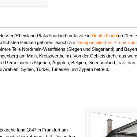
Hessen/Rheinland-Pfalz/Saarland umfasste in
Deutschland
größtente
üdlichsten Hessen gehören jedoch zur
Neuapostolischen Kirche Süd
einere Teile Nordrhein-Westfalens (Siegen und Siegerland) und Baye
ingenberg am Main, Kreuzwertheim). Von der Gebietskirche aus wurd
d Gemeinden in Algerien, Ägypten, Belgien, Griechenland, Irak, Iran,
i Arabien, Syrien, Türkei, Tunesien und Zypern betreut.
skirche fand 1847 in Frankfurt am
uf deutschem Boden statt. Die ersten