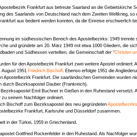
postelbezirk Frankfurt aus betreute Saarland an die Gebietskirche
ung des Saarlands von Deutschland nach dem Zweiten Weltkrieg, so d
ankfurt aus bedient werden konnten, da die Einreise erschwerlich b
rennung im südhessischen Bereich des Apostelbezirks: 1949 trennte 
rche und gründete am 20. März 1949 mit etwa 1000 Gliedern, die sic
baden und Südhessen verteilten, die Gemeinschaft der "
Christen un
urden für den Apostelbezirk Frankfurt zwei weitere Apostel ordiniert:
. August 1951
Friedrich Bischoff
. Ebenso erfolgte 1951 die Angliede
 Apostelbezirk Frankfurt. Die saarländischen Gemeinden wurden ni
n durch Bezirksapostel Dauber (Frankreich).
Bezirksapostel Emil Buchner in Gießen in den Ruhestand versetzt. 
 zu seinem Nachfolger ordiniert.
rich Bischoff zum Bezirksapostel des neu gegründeten
Apostelbezirk
postelbezirke Frankfurt, Karlsruhe und Düsseldorf zusammen.
it in der Türkei, 1959 in Griechenland.
ksapostel Gottfried Rockenfelder in den Ruhestand. Als Nachfolger wu