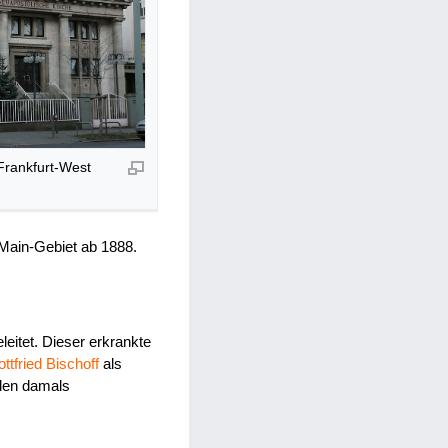
Frankfurt-West
Main-Gebiet ab 1888.
eitet. Dieser erkrankte
ttfried Bischoff
als
 den damals