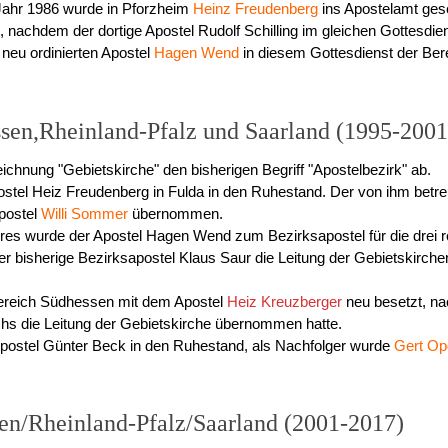
Jahr 1986 wurde in Pforzheim
Heinz Freudenberg
ins Apostelamt ges
 nachdem der dortige Apostel Rudolf Schilling im gleichen Gottesdie
neu ordinierten Apostel
Hagen Wend
in diesem Gottesdienst der Be
sen,Rheinland-Pfalz und Saarland (1995-2001
ichnung "Gebietskirche" den bisherigen Begriff "Apostelbezirk" ab.
postel Heiz Freudenberg in Fulda in den Ruhestand. Der von ihm bet
postel
Willi Sommer
übernommen.
s wurde der Apostel Hagen Wend zum Bezirksapostel für die drei re
er bisherige Bezirksapostel Klaus Saur die Leitung der Gebietskirc
ereich Südhessen mit dem Apostel
Heiz Kreuzberger
neu besetzt, n
chs die Leitung der Gebietskirche übernommen hatte.
postel Günter Beck in den Ruhestand, als Nachfolger wurde
Gert Op
en/Rheinland-Pfalz/Saarland (2001-2017)