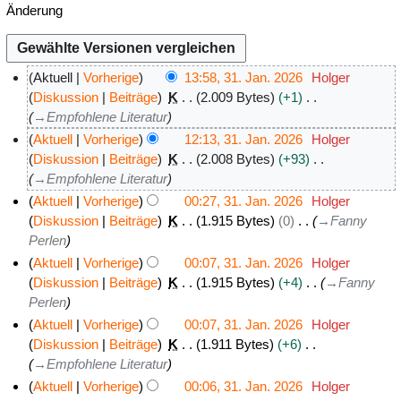
Änderung
Aktuell
Vorherige
13:58, 31. Jan. 2026
Holger
3
Diskussion
Beiträge
K
2.009 Bytes
+1
→
Empfohlene Literatur
1
.
Aktuell
Vorherige
12:13, 31. Jan. 2026
Holger
J
Diskussion
Beiträge
K
2.008 Bytes
+93
→
Empfohlene Literatur
a
n
Aktuell
Vorherige
00:27, 31. Jan. 2026
Holger
u
Diskussion
Beiträge
K
1.915 Bytes
0
→
Fanny
Perlen
a
r
Aktuell
Vorherige
00:07, 31. Jan. 2026
Holger
2
Diskussion
Beiträge
K
1.915 Bytes
+4
→
Fanny
Perlen
0
2
Aktuell
Vorherige
00:07, 31. Jan. 2026
Holger
6
Diskussion
Beiträge
K
1.911 Bytes
+6
→
Empfohlene Literatur
Aktuell
Vorherige
00:06, 31. Jan. 2026
Holger