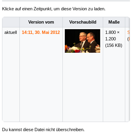
Klicke auf einen Zeitpunkt, um diese Version zu laden.
Version vom
Vorschaubild
Maße
aktuell
14:11, 30. Mai 2012
1.800 ×
Se
1.200
(
D
(156 KB)
Du kannst diese Datei nicht überschreiben.