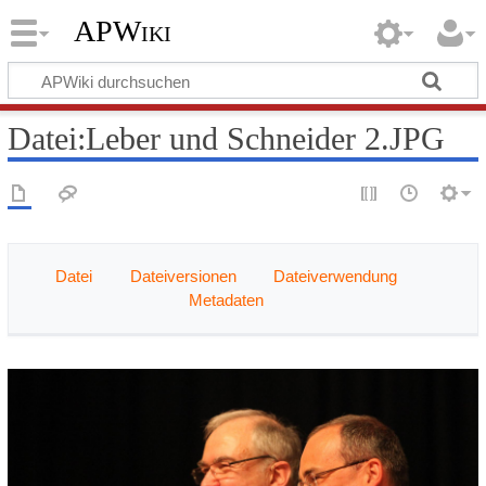
APWiki
Datei
:
Leber und Schneider 2.JPG
Datei
Dateiversionen
Dateiverwendung
Metadaten