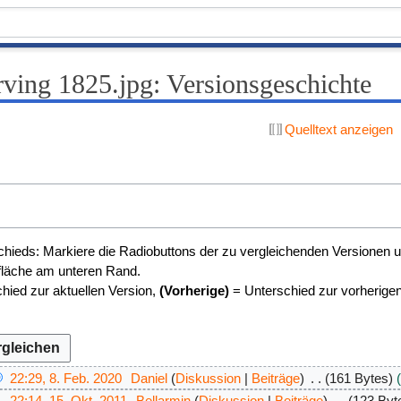
rving 1825.jpg: Versionsgeschichte
Quelltext anzeigen
n
hieds: Markiere die Radiobuttons der zu vergleichenden Versionen u
tfläche am unteren Rand.
hied zur aktuellen Version,
(Vorherige)
= Unterschied zur vorherige
22:29, 8. Feb. 2020
Daniel
Diskussion
Beiträge
161 Bytes
22:14, 15. Okt. 2011
Bellarmin
Diskussion
Beiträge
123 Byt