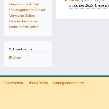
Gewünschte Artikel
.
1
Irving um 1825. Diese Bil
Unkategorisierte Artikel
F
5
Verwaiste Seiten
e
.
Dateien hochladen
b
O
Mehr Spezialseiten...
r
k
u
t
a
o
r
b
Wikiwerkzeuge
2
e
0
r
Atom
2
2
0
0
1
1
Datenschutz
Über APWiki
Haftungsausschluss