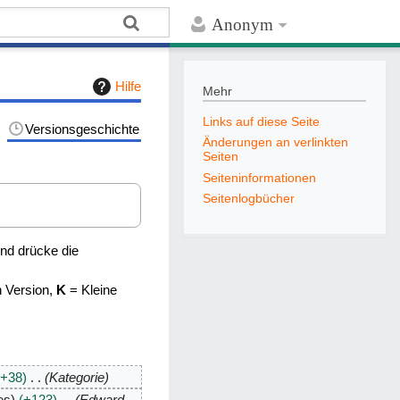
Anonym
Hilfe
Mehr
Links auf diese Seite
Versionsgeschichte
Änderungen an verlinkten
Seiten
Seiten­­informationen
Seitenlogbücher
nd drücke die
n Version,
K
= Kleine
+38
Kategorie
es
+123
Edward