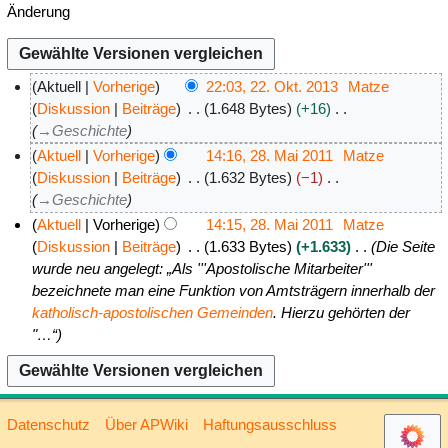
Änderung
Aktuell
Vorherige
22:03, 22. Okt. 2013
Matze
2
Diskussion
Beiträge
1.648 Bytes
+16
→
Geschichte
2
.
Aktuell
Vorherige
14:16, 28. Mai 2011
Matze
O
2
Diskussion
Beiträge
1.632 Bytes
−1
→
Geschichte
k
8
t
.
Aktuell
Vorherige
14:15, 28. Mai 2011
Matze
o
M
Diskussion
Beiträge
1.633 Bytes
+1.633
Die Seite
wurde neu angelegt: „Als '''Apostolische Mitarbeiter'''
b
a
bezeichnete man eine Funktion von Amtsträgern innerhalb der
e
i
katholisch-apostolischen Gemeinden
. Hierzu gehörten der
r
2
"…“
2
0
0
1
1
1
3
Datenschutz
Über APWiki
Haftungsausschluss