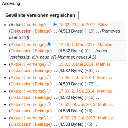
Änderung
Aktuell
Vorherige
18:02, 23. Jul. 2017
Stitzl
2
Diskussion
Beiträge
4.513 Bytes
−19
Removed
user Stitzl
3
.
Aktuell
Vorherige
14:18, 1. Mär. 2017
Mathias
J
1
Diskussion
Beiträge
4.532 Bytes
0
neuer
Vereinssitz, d.h. neue VR-Nummer, neues AG
u
.
l
M
Aktuell
Vorherige
15:01, 8. Mai 2014
Mathias
i
ä
8
Diskussion
Beiträge
4.532 Bytes
−61
K
2
r
.
Aktuell
Vorherige
17:35, 2. Jan. 2014
Mathias
e
0
z
M
2
Diskussion
Beiträge
4.593 Bytes
+73
i
K
1
2
a
.
Aktuell
Vorherige
17:33, 2. Jan. 2014
Mathias
n
e
7
0
i
J
Diskussion
Beiträge
4.520 Bytes
−19
e
i
1
2
K
a
Aktuell
Vorherige
16:52, 28. Jul. 2013
Mathias
B
n
e
7
0
n
2
Diskussion
Beiträge
4.539 Bytes
+6
e
e
i
1
u
K
8
Aktuell
Vorherige
16:52, 28. Jul. 2013
Mathias
a
B
n
4
e
a
.
Diskussion
Beiträge
4.533 Bytes
+5
r
e