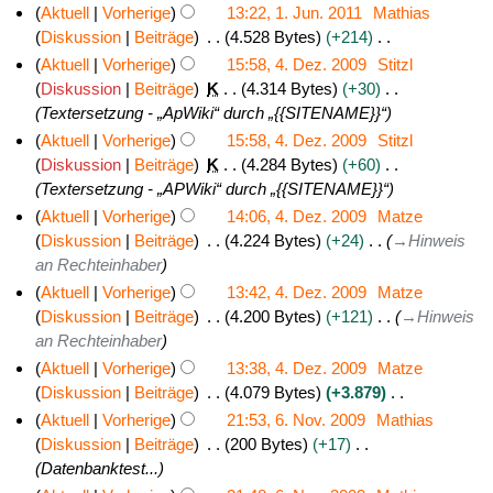
e
i
r
K
J
Aktuell
Vorherige
13:22, 1. Jun. 2011
Mathias
b
a
B
n
2
e
u
1
Diskussion
Beiträge
4.528 Bytes
+214
e
r
e
e
i
0
l
K
.
Aktuell
Vorherige
15:58, 4. Dez. 2009
Stitzl
i
b
a
B
n
1
e
i
J
4
Diskussion
Beiträge
K
4.314 Bytes
+30
t
e
r
e
e
4
i
2
u
Textersetzung - „ApWiki“ durch „{{SITENAME}}“
.
u
i
b
a
B
n
0
n
D
n
Aktuell
Vorherige
15:58, 4. Dez. 2009
Stitzl
t
e
r
e
e
1
i
e
g
Diskussion
Beiträge
K
4.284 Bytes
+60
u
i
b
a
B
3
2
s
Textersetzung - „APWiki“ durch „{{SITENAME}}“
z
n
t
e
r
e
z
0
e
g
Aktuell
Vorherige
14:06, 4. Dez. 2009
Matze
u
i
b
a
u
1
m
s
Diskussion
Beiträge
4.224 Bytes
+24
→
Hinweis
n
t
e
r
s
1
z
an Rechteinhaber
b
g
u
i
b
a
u
e
s
Aktuell
Vorherige
13:42, 4. Dez. 2009
Matze
n
t
e
m
s
r
z
Diskussion
Beiträge
4.200 Bytes
+121
→
Hinweis
g
u
i
m
a
u
an Rechteinhaber
2
s
n
t
e
m
s
0
z
Aktuell
Vorherige
13:38, 4. Dez. 2009
Matze
g
u
n
m
a
0
u
Diskussion
Beiträge
4.079 Bytes
+3.879
s
n
f
e
m
K
s
9
z
Aktuell
Vorherige
21:53, 6. Nov. 2009
Mathias
g
a
n
m
e
a
6
u
Diskussion
Beiträge
200 Bytes
+17
s
s
f
e
i
m
s
Datenbanktest...
.
z
s
a
n
n
m
a