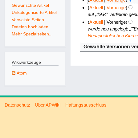
e
Gewünschte Artikel
1
K
Aktuell
Vorherige
i
Unkategorisierte Artikel
.
e
auf „1934“ verlinken genut
n
Verwaiste Seiten
i
M
Aktuell
Vorherige
e
n
Dateien hochladen
ä
wurde neu angelegt: „'''E
B
e
Mehr Spezialseiten...
r
Neuapostolischen Kirche
e
B
z
a
e
2
r
a
0
b
r
Wikiwerkzeuge
2
e
b
2
Atom
i
e
t
i
u
t
n
u
g
n
Datenschutz
Über APWiki
Haftungsausschluss
s
g
z
s
u
z
s
u
a
s