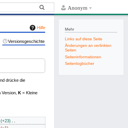
Anonym
Hilfe
Mehr
Links auf diese Seite
Versionsgeschichte
Änderungen an verlinkten
Seiten
Seiten­­informationen
Seitenlogbücher
nd drücke die
n Version,
K
= Kleine
+23
−1