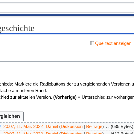
geschichte
Quelltext anzeigen
n
hieds: Markiere die Radiobuttons der zu vergleichenden Versionen u
tfläche am unteren Rand.
hied zur aktuellen Version,
(Vorherige)
= Unterschied zur vorherige
20:07, 11. Mär. 2022
Daniel
Diskussion
Beiträge
635 Bytes
20:07, 11. Mär. 2022
Daniel
Diskussion
Beiträge
612 Bytes