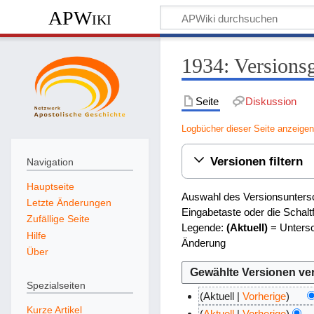
APWiki
1934: Versions
Seite
Diskussion
Logbücher dieser Seite anzeige
Versionen filtern
Navigation
Hauptseite
Auswahl des Versionsuntersc
Letzte Änderungen
Eingabetaste oder die Schal
Zufällige Seite
Legende:
(Aktuell)
= Untersc
Hilfe
Änderung
Über
Spezialseiten
Aktuell
Vorherige
Kurze Artikel
K
1
Aktuell
Vorherige